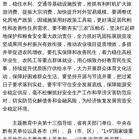
资，稳住水利、交通等基础设施投资，抢抓有利时机扩大旅
游消费、提振大宗消费，加快提升对外贸易规模。要调整优
化房地产政策，因城施策用好政策工具箱，更好满足居民刚
性和改善性住房需求。要不断夯实“三农”压舱石，坚决扛起耕
地保护和粮食安全重大政治责任，全力抓好巩固拓展脱贫攻
坚成果同乡村振兴有效衔接，推动农业项目提质增效，多措
并举促进农民增收。要扎实保障和改善民生，着力稳住高校
毕业生、农民工等重点群体就业，用心细致办好教育民生实
事，持续提升优质医疗供给水平，大力开展群众体育文化活
动，保障好困难群众生活。要坚持开源与节流并重，把过紧
日子要求落到实处。要牢牢守住安全发展底线，保障能源安
全稳定供应，毫不松懈抓好安全生产工作和旱涝灾害防范应
对，切实防范化解债务和金融风险，为经济恢复发展营造安
全稳定环境。
 主题教育中央第十三指导组，省有关部门单位、中央在
黔有关单位以及各市（州）、县（市、区）、“1+9”国家级重