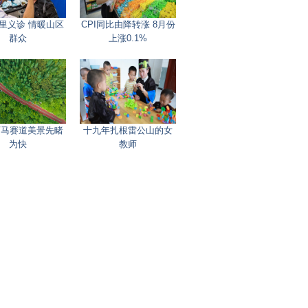
里义诊 情暖山区
CPI同比由降转涨 8月份
群众
上涨0.1%
3万马赛道美景先睹
十九年扎根雷公山的女
为快
教师