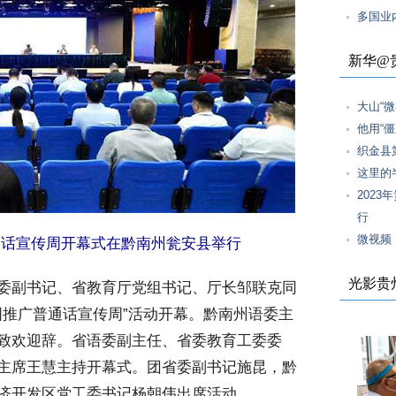
多国业
新华@
大山“微
他用“
织金县
这里的
202
行
微视频
通话宣传周开幕式在黔南州瓮安县举行
光影贵
委副书记、省教育厅党组书记、厅长邹联克同
国推广普通话宣传周”活动开幕。黔南州语委主
致欢迎辞。省语委副主任、省委教育工委委
主席王慧主持开幕式。团省委副书记施昆，黔
济开发区党工委书记杨朝伟出席活动。