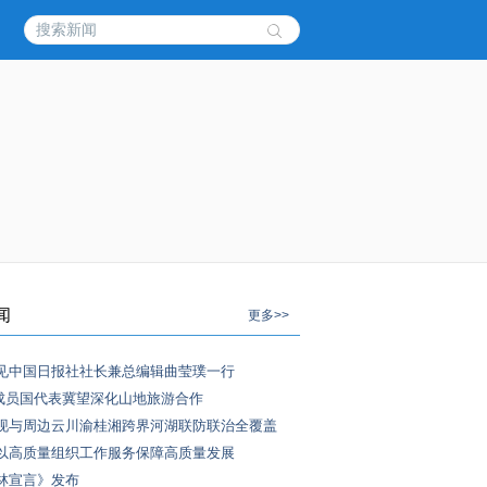
闻
更多>>
见中国日报社社长兼总编辑曲莹璞一行
P成员国代表冀望深化山地旅游合作
现与周边云川渝桂湘跨界河湖联防联治全覆盖
以高质量组织工作服务保障高质量发展
林宣言》发布