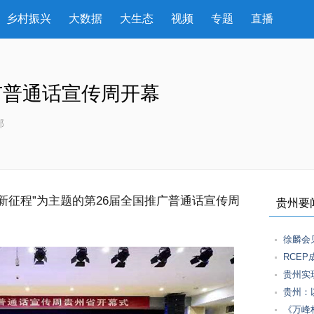
乡村振兴
大数据
大生态
视频
专题
直播
广普通话宣传周开幕
部
新征程”为主题的第26届全国推广普通话宣传周
贵州要
徐麟会
RCE
贵州实
贵州：
《万峰