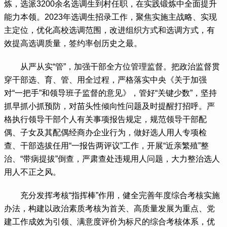
炼，选派3200余名选调生到村任职，在实践锻炼中全面提升
能力本领。2023年选调生招录工作，聚焦实施主战略、实现
主定位，优化高校选调范围，改进组织方式和选调方式，有
效提高选调质量，签约率创历史之最。
 从严从实“管”，加强干部全方位管理监督。把政治监督贯
穿干部选、育、管、用全过程，严格落实中央《关于加强
对“一把手”和领导班子监督的意见》，管好“关键少数”，坚持
抓早抓小抓预防，对苗头性倾向性问题及时提醒打招呼。严
格执行领导干部个人有关事项报告规定，规范领导干部配
偶、子女及其配偶经商办企业行为，做好选人用人专项检
查、干部选拔任用“一报告两评议”工作，开展“近亲繁殖”整
治、“带病提拔”倒查，严肃查处违规用人问题，大力整治选人
用人不正之风。
 充分发挥考核“指挥棒”作用，健全完善年度综合考核实施
办法，构建以政治素质考核为首关、高质量发展为重点、党
建工作成效为引领、满意度评价为标尺的综合考核体系，优