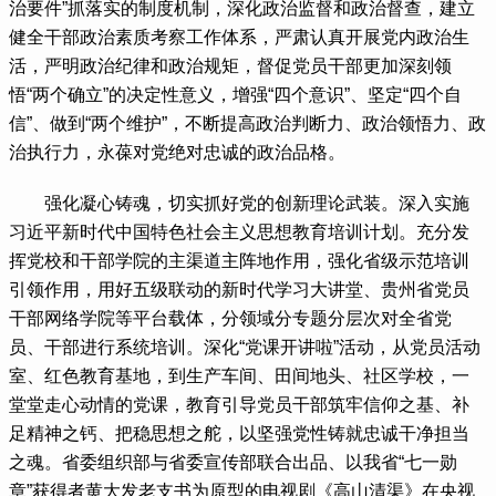
治要件”抓落实的制度机制，深化政治监督和政治督查，建立
健全干部政治素质考察工作体系，严肃认真开展党内政治生
活，严明政治纪律和政治规矩，督促党员干部更加深刻领
悟“两个确立”的决定性意义，增强“四个意识”、坚定“四个自
信”、做到“两个维护”，不断提高政治判断力、政治领悟力、政
治执行力，永葆对党绝对忠诚的政治品格。
 强化凝心铸魂，切实抓好党的创新理论武装。深入实施
习近平新时代中国特色社会主义思想教育培训计划。充分发
挥党校和干部学院的主渠道主阵地作用，强化省级示范培训
引领作用，用好五级联动的新时代学习大讲堂、贵州省党员
干部网络学院等平台载体，分领域分专题分层次对全省党
员、干部进行系统培训。深化“党课开讲啦”活动，从党员活动
室、红色教育基地，到生产车间、田间地头、社区学校，一
堂堂走心动情的党课，教育引导党员干部筑牢信仰之基、补
足精神之钙、把稳思想之舵，以坚强党性铸就忠诚干净担当
之魂。省委组织部与省委宣传部联合出品、以我省“七一勋
章”获得者黄大发老支书为原型的电视剧《高山清渠》在央视