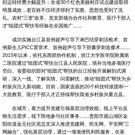
织运转经费大幅提升；全省30个红色美丽村庄试点建设取得
明显成效，老百姓不仅经济得到了实惠、思想也受到了洗
礼。农村“三变”改革、党支部领办合作社和教育、医疗干部人
才“组团式”帮扶等经验在全国推广……
 成功实施台江县首例超声引导下淋巴结穿刺活检术、首
例新生儿PICC置管术、首例超声引导下胆囊穿刺造瘘术……
2015年以来，依托东西部协作机制，浙江大学医学院附属第
二医院通过“组团式”帮扶台江县人民医院，填补当地多项医疗
空白。省委组织部对“组团式”帮扶的台江经验开展解剖式调
研，深入一线、了解实情、问需解忧，推动“组团式”帮扶为乡
村振兴注入新动能。目前，国家选派的20个科技特派团和一
大批教育、医疗干部人才正持续帮扶我省乡村振兴重点县。
 在城市，着力提升党建引领基层治理效能。线上平台反
映生活需求，线下阵地参与社区事务……贵阳市观山湖区金
阳街道金元社区党总支深入推进党建网、民生网、平安网“三
网融合”，强化基层治理，通过一项项便民利民服务，在基