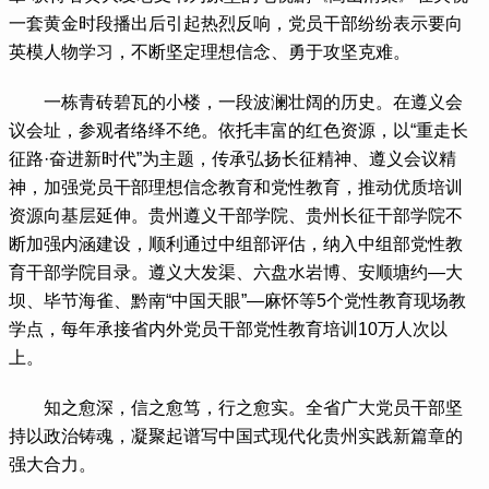
一套黄金时段播出后引起热烈反响，党员干部纷纷表示要向
英模人物学习，不断坚定理想信念、勇于攻坚克难。
 一栋青砖碧瓦的小楼，一段波澜壮阔的历史。在遵义会
议会址，参观者络绎不绝。依托丰富的红色资源，以“重走长
征路·奋进新时代”为主题，传承弘扬长征精神、遵义会议精
神，加强党员干部理想信念教育和党性教育，推动优质培训
资源向基层延伸。贵州遵义干部学院、贵州长征干部学院不
断加强内涵建设，顺利通过中组部评估，纳入中组部党性教
育干部学院目录。遵义大发渠、六盘水岩博、安顺塘约—大
坝、毕节海雀、黔南“中国天眼”—麻怀等5个党性教育现场教
学点，每年承接省内外党员干部党性教育培训10万人次以
上。
 知之愈深，信之愈笃，行之愈实。全省广大党员干部坚
持以政治铸魂，凝聚起谱写中国式现代化贵州实践新篇章的
强大合力。