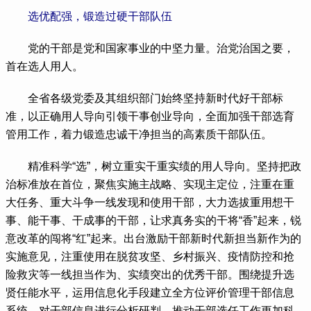
选优配强，锻造过硬干部队伍
 党的干部是党和国家事业的中坚力量。治党治国之要，
首在选人用人。
 全省各级党委及其组织部门始终坚持新时代好干部标
准，以正确用人导向引领干事创业导向，全面加强干部选育
管用工作，着力锻造忠诚干净担当的高素质干部队伍。
 精准科学“选”，树立重实干重实绩的用人导向。坚持把政
治标准放在首位，聚焦实施主战略、实现主定位，注重在重
大任务、重大斗争一线发现和使用干部，大力选拔重用想干
事、能干事、干成事的干部，让求真务实的干将“香”起来，锐
意改革的闯将“红”起来。出台激励干部新时代新担当新作为的
实施意见，注重使用在脱贫攻坚、乡村振兴、疫情防控和抢
险救灾等一线担当作为、实绩突出的优秀干部。围绕提升选
贤任能水平，运用信息化手段建立全方位评价管理干部信息
系统，对干部信息进行分析研判，推动干部选任工作更加科