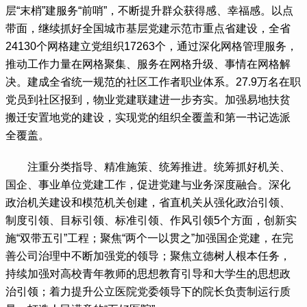
层“末梢”建服务“前哨”，不断提升群众获得感、幸福感。以点
带面，继续抓好全国城市基层党建示范市重点省建设，全省
24130个网格建立党组织17263个，通过深化网格管理服务，
推动工作力量在网格聚集、服务在网格升级、事情在网格解
决。建成全省统一规范的社区工作者职业体系。27.9万名在职
党员到社区报到，物业党建联建进一步夯实。加强易地扶贫
搬迁安置地党的建设，实现党的组织全覆盖和第一书记选派
全覆盖。
 注重分类指导、精准施策、统筹推进。统筹抓好机关、
国企、事业单位党建工作，促进党建与业务深度融合。深化
政治机关建设和模范机关创建，省直机关从强化政治引领、
制度引领、目标引领、标准引领、作风引领5个方面，创新实
施“双带五引”工程；聚焦“两个一以贯之”加强国企党建，在完
善公司治理中不断加强党的领导；聚焦立德树人根本任务，
持续加强对高校青年教师的思想教育引导和大学生的思想政
治引领；着力提升公立医院党委领导下的院长负责制运行质