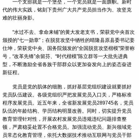
 一个支部就是一个堡垒，一个党员就是一面旗帜。新时
代的伟大实践，铭刻下贵州广大共产党员担当作为、攻坚克
难的壮丽身影。
 “水过不去、拿命来铺”的黄大发老支书，荣获党中央首次
颁授的“七一勋章”；在脱贫攻坚中牺牲的晴隆县原县委书记姜
仕坤，荣获党中央、国务院颁发的“全国脱贫攻坚楷模”荣誉称
号，“改革先锋”余留芬、“时代楷模”陈立群等一大批先进典
型，不断激励全省各族干部群众以更加奋发向上的姿态奋进
新征程。
 党员是党的肌体的细胞，抓好基层党组织建设就要抓好
党员队伍建设。各级党组织严把发展党员入口关，严格标准
程序发展党员。近五年来，全省新发展党员289745名，党员
队伍的年龄结构、学历结构明显改善。同时，切实提升党员
教育管理针对性，开展农村发展党员违规违纪问题排查整
顿，严肃稳妥处置不合格党员。加强流动党员、新兴领域党
员常态化教育管理，依托大数据技术推动互联网与党员干部