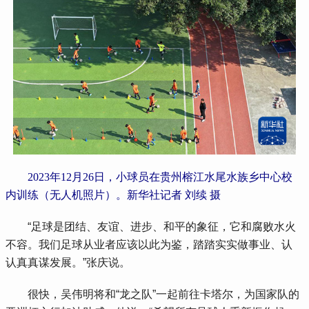
2023年12月26日，小球员在贵州榕江水尾水族乡中心校
内训练（无人机照片）。新华社记者 刘续 摄
 “足球是团结、友谊、进步、和平的象征，它和腐败水火
不容。我们足球从业者应该以此为鉴，踏踏实实做事业、认
认真真谋发展。”张庆说。
 很快，吴伟明将和“龙之队”一起前往卡塔尔，为国家队的