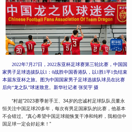
2022年7月27日，2022东亚杯足球赛第三轮比赛，中国国
家男子足球选拔队以1：0战胜中国香港队，以1胜1平1负结束
本届东亚杯之旅。图为中国国家男子足球选拔队球员在比赛
后向“龙之队”球迷致意。新华社记者 张笑宇 摄
 “村超”2023赛季射手王、34岁的忠诚村足球队队员董永
恒关注中国足球20多年，每次有男足国家队的比赛，他基本
不会错过。“真心希望中国足球能恢复干净和纯粹，我相信中
国足球一定会好起来！”