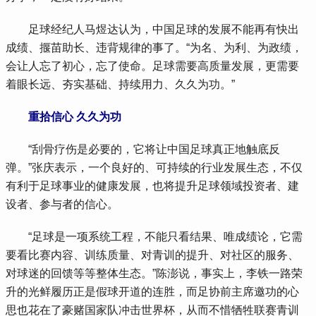
 足球经纪人马煜达认为，中国足球的发展不能再有快出
成绩、揠苗助长、违背规律的事了。“为名、为利、为政绩，
会让人忘了初心，忘了使命。足球需要高质量发展，更需要
着眼长远、夯实基础、持续用力、久久为功。”
重拾信心 久久为功
 “刮骨疗伤是必要的，它将让中国足球真正地触底反
弹。”张庆表示，一个良好的、可持续的行业发展生态，不仅
有利于足球事业的健康发展，也将提升足球领域投资者、建
设者、参与者的信心。
 “足球是一项系统工程，不能只看结果、唯成绩论，它需
要看比赛内容、训练质量、对青训的提升、对社区的服务、
对球迷的回馈等等整体生态。”陈澎说，事实上，李铁一路荣
升的光鲜履历正是假球开道的连胜，而足协前主席邀功的心
思也花在了豪赌国家队冲击世界杯，从而不惜牺牲联赛青训