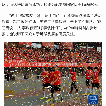
球，而这些所谓的成功，却成为他变身国家队主帅的砝码。
 “过于渴望成功，急于证明自己，让李铁最终脱离了法治
轨道、踩了政治红线、突破了法律底线，走上了不归路。”刘
红春说，从“李铁被查”到“李铁忏悔”，两个词能瞬间占据热
搜，也说明了民众对于足球反腐的高度关注。