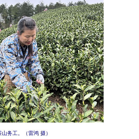
茶山务工。（雷鸿 摄）