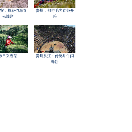
安：樱花似海春
贵州：都匀毛尖春茶开
光灿烂
采
春日采春茶
贵州从江：传统斗牛闹
春耕