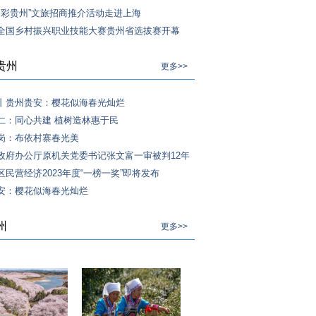
4“多彩贵州”文旅招商推介活动走进上海
全国乡村振兴职业技能大赛贵州省选拔赛开幕
贵州
更多>>
丨贵州贵安：樱花似海春光灿烂
仁：同心共建 植树造林惠于民
岗：布依村寨春光美
政府办公厅原机关党委书记张文富一审被判12年
区民营经济2023年度“一榜一奖”即将发布
安：樱花似海春光灿烂
州
更多>>