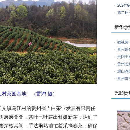
202
第二届
新华@
微视频
贵州铜
贵阳王
贵州省
观山湖
贵州贵
光影贵
江村茶园基地。（雷鸿 摄）
天文镇乌江村的贵州省吉白茶业发展有限责任
树层层叠叠，茶叶已吐露出鲜嫩新芽，达到了
篓穿梭其间，手法娴熟地忙着采摘春茶，确保