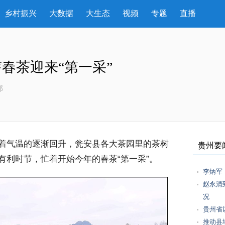
乡村振兴
大数据
大生态
视频
专题
直播
春茶迎来“第一采”
部
着气温的逐渐回升，瓮安县各大茶园里的茶树
贵州要
有利时节，忙着开始今年的春茶“第一采”。
李炳军
赵永清
况
贵州省
推动县