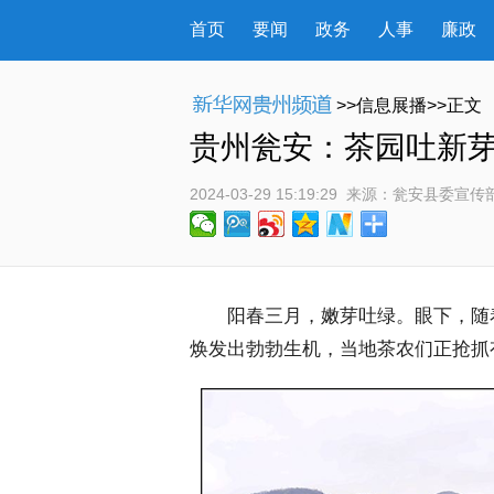
首页
要闻
政务
人事
廉政
>>信息展播>>正文
贵州瓮安：茶园吐新芽
2024-03-29 15:19:29
 来源：
瓮安县委宣传
 阳春三月，嫩芽吐绿。眼下，随
焕发出勃勃生机，当地茶农们正抢抓