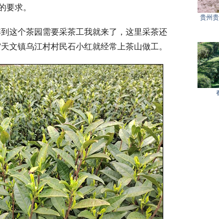
的要求。
贵州贵
到这个茶园需要采茶工我就来了，这里采茶还
”天文镇乌江村村民石小红就经常上茶山做工。