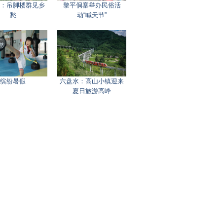
：吊脚楼群见乡
黎平侗寨举办民俗活
愁
动“喊天节”
缤纷暑假
六盘水：高山小镇迎来
夏日旅游高峰