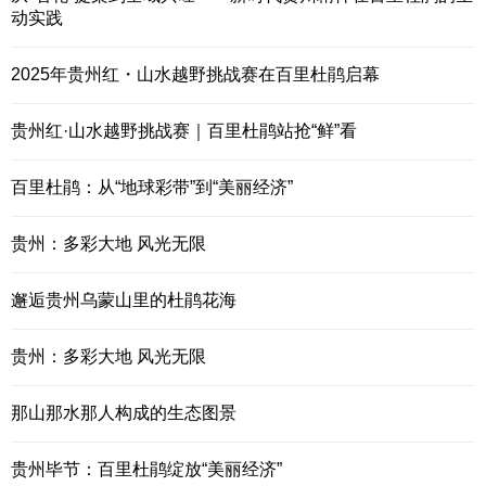
动实践
2025年贵州红・山水越野挑战赛在百里杜鹃启幕
贵州红·山水越野挑战赛｜百里杜鹃站抢“鲜”看
百里杜鹃：从“地球彩带”到“美丽经济”
贵州：多彩大地 风光无限
邂逅贵州乌蒙山里的杜鹃花海
贵州：多彩大地 风光无限
那山那水那人构成的生态图景
贵州毕节：百里杜鹃绽放“美丽经济”