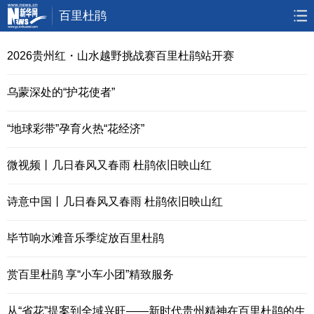
百里杜鹃
首页
要闻
政务
人事
2026贵州红・山水越野挑战赛百里杜鹃站开赛
廉政
乡村振兴
大数据
大生态
乌蒙深处的“护花使者”
视频
直播
访谈
专题
“地球彩带”孕育火热“花经济”
无人机
微视频丨几日春风又春雨 杜鹃依旧映山红
诗意中国丨几日春风又春雨 杜鹃依旧映山红
毕节响水滩音乐季绽放百里杜鹃
赏百里杜鹃 享“小车小团”精致服务
从“省花”提案到全域兴旺——新时代贵州精神在百里杜鹃的生