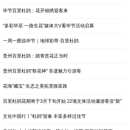
毕节百里杜鹃：花开锦绣迎客来
“多彩毕至·一路生花”媒体大V看毕节活动启幕
一周一图说毕节｜地球彩带·百里杜鹃
贵州百里杜鹃：踏青赏花正当时
贵州百里杜鹃“祭花神” 非遗魅力引游客
花海“藏宝” 生态之美拓宽致富路
百里杜鹃花期将于3月下旬开始 22项文体活动邀游客尝“新”
文化中国行丨“杜鹃”迎春 丰富多样过佳节