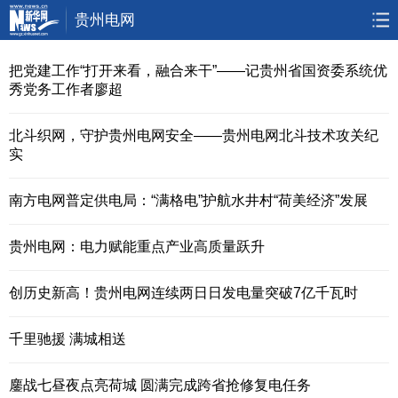
贵州电网
首页
要闻
政务
人事
把党建工作“打开来看，融合来干”——记贵州省国资委系统优
秀党务工作者廖超
廉政
乡村振兴
大数据
大生态
北斗织网，守护贵州电网安全——贵州电网北斗技术攻关纪
实
视频
直播
访谈
专题
南方电网普定供电局：“满格电”护航水井村“荷美经济”发展
无人机
贵州电网：电力赋能重点产业高质量跃升
创历史新高！贵州电网连续两日日发电量突破7亿千瓦时
千里驰援 满城相送
鏖战七昼夜点亮荷城 圆满完成跨省抢修复电任务