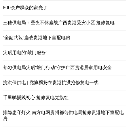
800余户群众的家亮了
三穗供电局：昼夜不休鏖战广西贵港受灾小区 抢修复电
“全副武装”鏖战贵港地下室配电房
灾后用电的“敲门服务”
都匀供电局灾后“敲门行动”守护广西贵港居家用电安全
抗洪保供电 | 党旗飘扬在贵港抗洪抢修复电一线
千里驰援践初心 抢修复电党旗红
排隐患守灯火 南方电网贵州都匀供电局抢修贵港地下室配电
房