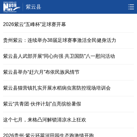
紫云县
首页
要闻
政务
人事
2026紫云“五峰杯”足球赛开幕
廉政
乡村振兴
大数据
大生态
贵州紫云：连续举办38届足球赛事激活全民健身活力
视频
直播
访谈
专题
紫云县人武部开展“同心向强 共卫国防”八一慰问活动
无人机
紫云县举办“赶六月”布依民族风情节
紫云县猫营镇扎实开展水稻病虫害防控现场培训会
紫云“共青团·伙伴计划”点亮缤纷暑假
这个七月，来格凸河解锁清凉水上狂欢
2026贵州·紫云环翠河田园生态跑激情开跑