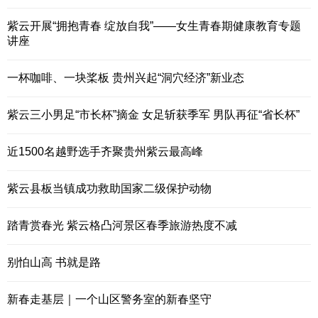
紫云开展“拥抱青春 绽放自我”——女生青春期健康教育专题
讲座
一杯咖啡、一块桨板 贵州兴起“洞穴经济”新业态
紫云三小男足“市长杯”摘金 女足斩获季军 男队再征“省长杯”
近1500名越野选手齐聚贵州紫云最高峰
紫云县板当镇成功救助国家二级保护动物
踏青赏春光 紫云格凸河景区春季旅游热度不减
别怕山高 书就是路
新春走基层｜一个山区警务室的新春坚守